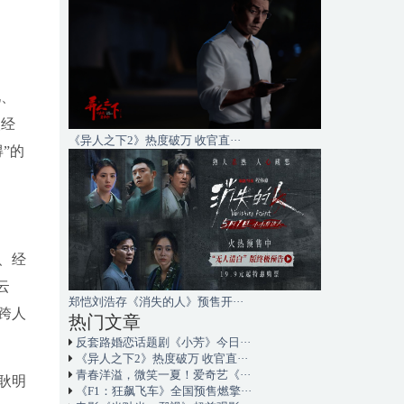
忆、
人经
《异人之下2》热度破万 收官直···
得
”的
、经
云
郑恺刘浩存《消失的人》预售开···
跨人
热门文章
反套路婚恋话题剧《小芳》今日···
《异人之下2》热度破万 收官直···
青春洋溢，微笑一夏！爱奇艺《···
耿明
《F1：狂飙飞车》全国预售燃擎···