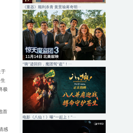
《重器》顺利杀青 黄景瑜蒋奇明···
“骑”迹回归，魔团驾“盗”！···
走于
个生
终极
地首
电影《八仙！》曝“一起上！”···
、
情感