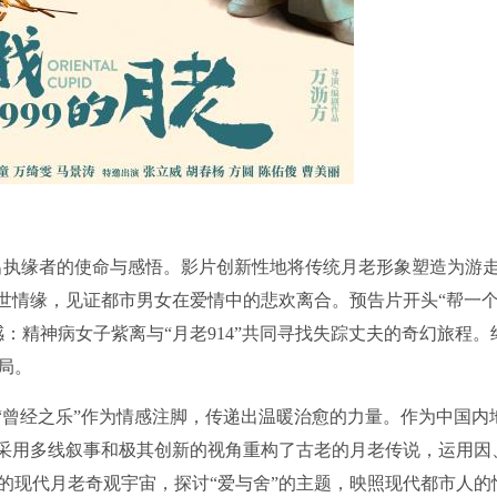
道出执缘者的使命与感悟。影片创新性地将传统月老形象塑造为游
人世情缘，见证都市男女在爱情中的悲欢离合。预告片开头“帮一
：精神病女子紫离与“月老914”共同寻找失踪丈夫的奇幻旅程。
局。
以“曾经之乐”作为情感注脚，传递出温暖治愈的力量。作为中国内
方采用多线叙事和极其创新的视角重构了古老的月老传说，运用因
的现代月老奇观宇宙，探讨“爱与舍”的主题，映照现代都市人的