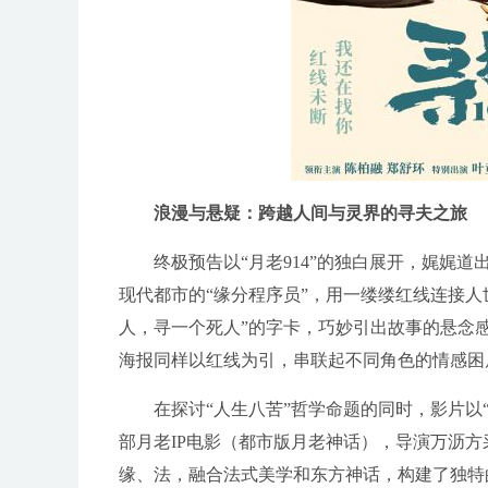
浪漫与悬疑：跨越人间与灵界的寻夫之旅
终极预告以“月老914”的独白展开，娓娓
现代都市的“缘分程序员”，用一缕缕红线连接
人，寻一个死人”的字卡，巧妙引出故事的悬念感
海报同样以红线为引，串联起不同角色的情感困
在探讨
“人生八苦”哲学命题的同时，影片
部月老IP电影（都市版月老神话），导演万沥
缘、法，融合法式美学和东方神话，构建了独特