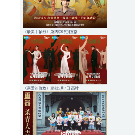
《最美中轴线》第四季特别直播···
《亲爱的仇敌》定档5月7日 高叶···