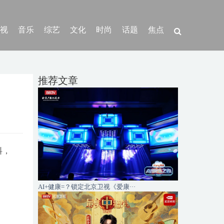
视
音乐
综艺
文化
时尚
话题
焦点
推荐文章
料，
AI+健康=？锁定北京卫视《爱康···