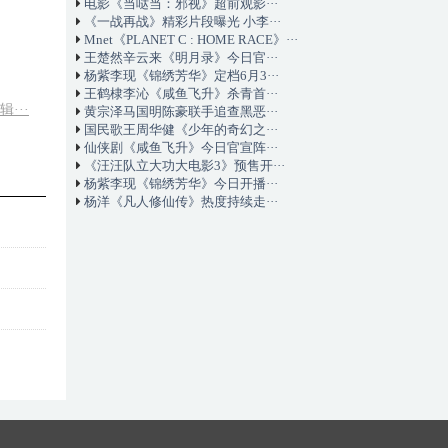
电影《当哒当：邪视》超前观影···
《一战再战》精彩片段曝光 小李···
Mnet《PLANET C : HOME RACE》···
王楚然辛云来《明月录》今日官···
杨紫李现《锦绣芳华》定档6月3···
王鹤棣李沁《咸鱼飞升》杀青首···
···
黄宗泽马国明陈豪联手追查黑恶···
国民歌王周华健《少年的奇幻之···
仙侠剧《咸鱼飞升》今日官宣阵···
《汪汪队立大功大电影3》预售开···
杨紫李现《锦绣芳华》今日开播···
杨洋《凡人修仙传》热度持续走···