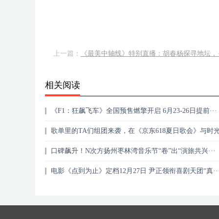
上一篇：
《最美中轴线》特别直播：胡春杨探寻地坛，··
相关阅读
《F1：狂飙飞车》全国预售燃擎开启 6月23-26日提前···
歌单里的TA们组团来袭，在《京东618夏日歌会》与时光·
口碑飙升！N次方扬州枣林湾音乐节“卷”出“演旅共兴···
电影《点到为止》定档12月27日 尹正领衔喜剧天团“真··