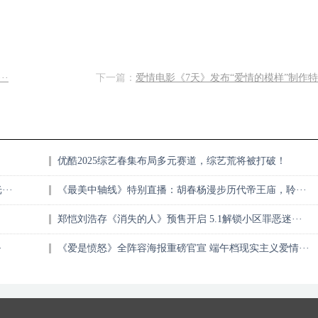
·
下一篇：
爱情电影《7天》发布“爱情的模样”制作特辑
优酷2025综艺春集布局多元赛道，综艺荒将被打破！
··
《最美中轴线》特别直播：胡春杨漫步历代帝王庙，聆···
郑恺刘浩存《消失的人》预售开启 5.1解锁小区罪恶迷···
·
《爱是愤怒》全阵容海报重磅官宣 端午档现实主义爱情···