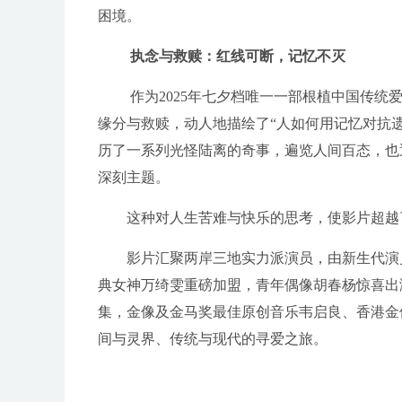
困境。
执念与救赎
：红线可
断
，
记忆
不灭
作为
2025年七夕档唯一一部根植中国传统
缘分与救赎
，动人地描绘了
“
人如何用记忆对抗
历了一系列光怪陆离的奇事，
遍览人间百态
，也
深刻主题
。
这种对人生苦难与快乐的思考，使影片超越
影片汇聚两岸三地实力派演员，由新生代演
典女神万绮雯重磅加盟，青年偶像胡春杨惊喜出
集，金像及金马奖最佳原创音乐韦启良、香港金
间与灵界、传统与现代的寻爱之旅。