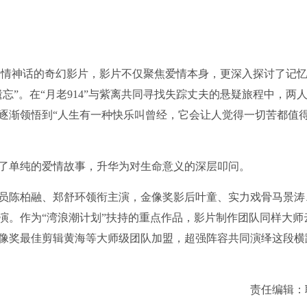
爱情神话的奇幻影片，
影片
不仅
聚焦爱情
本身
，更深入
探讨
了
记
遗忘
”。
在
“
月老
914”与紫离共同寻找失踪丈夫的悬疑旅程
中，两
逐渐领悟到
“人生有一种快乐叫曾经，
它
会让人觉得一切苦都值
了单纯的爱情故事，升华为对生命意义的深层叩问。
员陈柏融、郑舒环领衔主演，金像奖影后叶童、实力戏骨马景涛
演。作为“湾浪潮计划”扶持的重点作品，影片制作团队同样大师
像奖最佳剪辑黄海等大师级团队加盟，超强阵容共同演绎这段横
责任编辑：