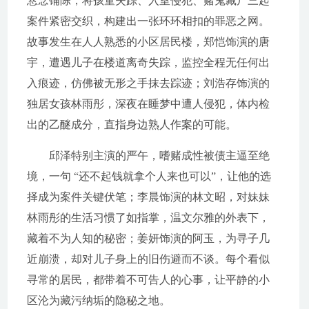
悬念铺陈，将孩童失踪、入室侵犯、赌鬼藏尸三起
案件紧密交织，构建出一张环环相扣的罪恶之网。
故事发生在人人熟悉的小区居民楼，郑恺饰演的唐
宇，遭遇儿子在楼道离奇失踪，监控全程无任何出
入痕迹，仿佛被无形之手抹去踪迹；刘浩存饰演的
独居女孩林雨彤，深夜在睡梦中遭人侵犯，体内检
出的乙醚成分，直指身边熟人作案的可能。
邱泽特别主演的严午，嗜赌成性被债主逼至绝
境，一句 “还不起钱就拿个人来也可以”，让他的选
择成为案件关键伏笔；李晨饰演的林文昭，对妹妹
林雨彤的生活习惯了如指掌，温文尔雅的外表下，
藏着不为人知的秘密；姜妍饰演的阿玉，为寻子几
近崩溃，却对儿子身上的旧伤避而不谈。每个看似
寻常的居民，都带着不可告人的心事，让平静的小
区沦为藏污纳垢的隐秘之地。