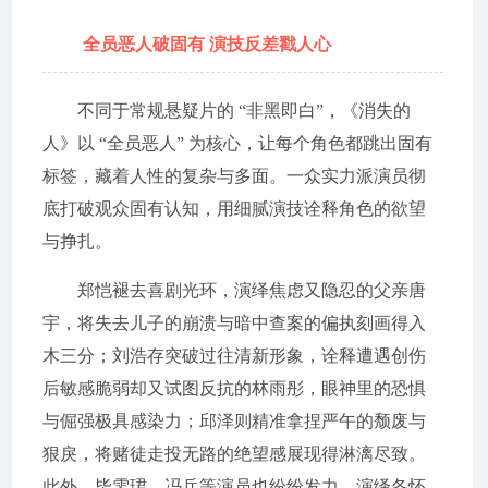
全员恶人破固有 演技反差戳人心
不同于常规悬疑片的 “非黑即白”，《消失的
人》以 “全员恶人” 为核心，让每个角色都跳出固有
标签，藏着人性的复杂与多面。一众实力派演员彻
底打破观众固有认知，用细腻演技诠释角色的欲望
与挣扎。
郑恺褪去喜剧光环，演绎焦虑又隐忍的父亲唐
宇，将失去儿子的崩溃与暗中查案的偏执刻画得入
木三分；刘浩存突破过往清新形象，诠释遭遇创伤
后敏感脆弱却又试图反抗的林雨彤，眼神里的恐惧
与倔强极具感染力；邱泽则精准拿捏严午的颓废与
狠戾，将赌徒走投无路的绝望感展现得淋漓尽致。
此外，毕雯珺、冯兵等演员也纷纷发力，演绎各怀