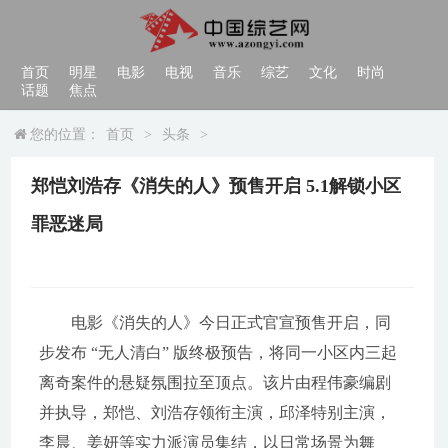
首页
明星
电影
电视
音乐
综艺
文化
时尚
话题
焦点
您的位置：
首页
>
头条
>
郑恺刘浩存《消失的人》预售开启 5.1解锁小区
罪恶迷局
电影《消失的人》今日正式官宣预售开启，同
步发布 “无人清白” 版终极预告，将同一小区内三起
离奇案件的悬疑氛围拉至顶点。该片由程伟豪编剧
并执导，郑恺、刘浩存领衔主演，邱泽特别主演，
李晨、姜妍等实力派演员集结，以日常场景为舞