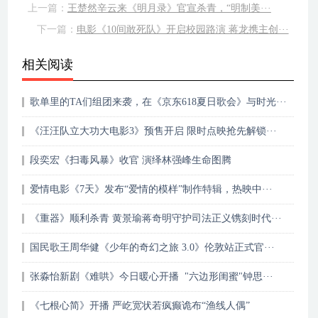
上一篇：
王楚然辛云来《明月录》官宣杀青，“明制美···
下一篇：
电影《10间敢死队》开启校园路演 蒋龙携主创···
相关阅读
歌单里的TA们组团来袭，在《京东618夏日歌会》与时光···
《汪汪队立大功大电影3》预售开启 限时点映抢先解锁···
段奕宏《扫毒风暴》收官 演绎林强峰生命图腾
爱情电影《7天》发布“爱情的模样”制作特辑，热映中···
《重器》顺利杀青 黄景瑜蒋奇明守护司法正义镌刻时代···
国民歌王周华健《少年的奇幻之旅 3.0》伦敦站正式官···
张淼怡新剧《难哄》今日暖心开播 "六边形闺蜜"钟思···
《七根心简》开播 严屹宽状若疯癫诡布“渔线人偶”