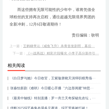
而这些拥有无限可能性的少年中，谁将凭借全
球粉丝的支持再次启程，通往超越无限境界男团的
全新冲刺，12月6日敬请期待！
责任编辑：耿明
上一篇：
王鹤棣李沁《咸鱼飞升》杀青首发剧照，幕后···
下一篇：
《一战再战》精彩片段曝光 小李子高分新作引···
相关阅读
《白日梦与她》今日收官，王紫璇唐晓天演绎职模秀场···
张淼怡新剧《难哄》今日暖心开播 "六边形闺蜜"钟思···
《最美中轴线》特别直播：罗一舟兰天奇探秘先农坛，···
优酷2025综艺春集布局多元赛道，综艺荒将被打破！