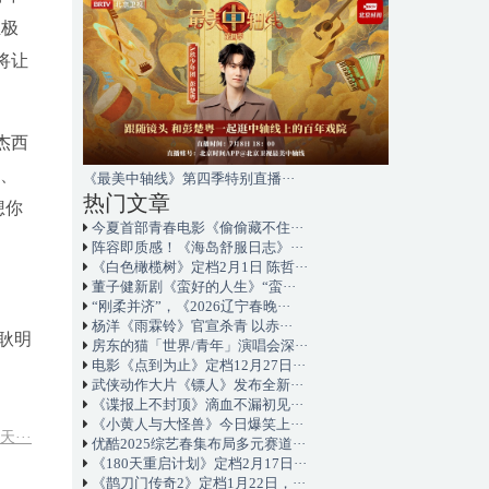
且极
将让
杰西
特、
《最美中轴线》第四季特别直播···
热门文章
想你
今夏首部青春电影《偷偷藏不住···
阵容即质感！《海岛舒服日志》···
《白色橄榄树》定档2月1日 陈哲···
董子健新剧《蛮好的人生》“蛮···
！
“刚柔并济”，《2026辽宁春晚···
杨洋《雨霖铃》官宣杀青 以赤···
耿明
房东的猫「世界/青年」演唱会深···
电影《点到为止》定档12月27日···
武侠动作大片《镖人》发布全新···
《谍报上不封顶》滴血不漏初见···
《小黄人与大怪兽》今日爆笑上···
···
优酷2025综艺春集布局多元赛道···
《180天重启计划》定档2月17日···
《鹊刀门传奇2》定档1月22日，···