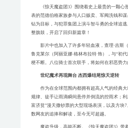
《惊天魔盗团3》围绕着史上最贵的一颗心
表的范德伯格家族参与人口贩卖、军阀洗钱和谋
钻为目标，与犯罪集团上演斗智斗勇的全球追逃
整旗鼓，开启了回归新篇章！
影片中也加入了许多年轻血液，查理·吉斯（贾
鲁克莱尔（阿丽亚娜·格林布拉特 饰），与“初
梗不断。八位骑士首次联手，将如何在邪恶势力
世纪魔术再现舞台 杰西爆结尾惊天逆转
作为在全球范围内都拥有超高人气的经典大
规律、徒手让雨滴瞬间悬停并倒流的控雨术；利
富济贫”漫天撒钞票的大型现场表演，以及方块
数网友的追捧和解读，至今无可超越。
魔盗升级，高能不断。《惊天魔盗团3》带