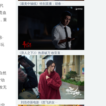
《最美中轴线》特别直播：胡春···
代
贵血
，重
·
，玩
《异人之下2》热度破万 收官直···
自然
“劫
发无
刘浩存新电影《想飞的女···
片中