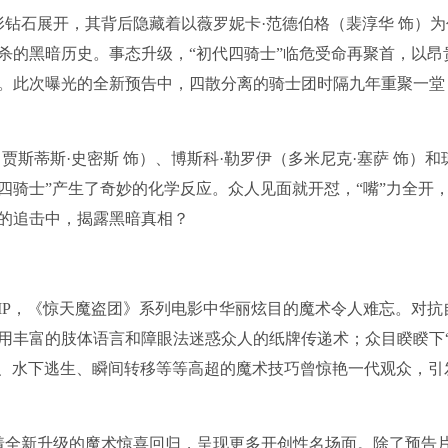
形钻石展开，其背后隐藏着以薇罗妮卡·范德伯格（裴淳华 饰）为
杀的黑暗历史。事态升级，“初代四骑士”临危受命再聚首，以昂
。此次曝光的全新预告中，四散分离的骑士团时隔九年重聚一堂
斯蒂斯·史密斯 饰）、博斯科·勒罗伊（多米尼克·塞萨 饰）和琼
代四骑士”产生了奇妙的化学反应。众人见面就开怼，“嘴”力全开
的追击中，揭露黑暗真相？
IP，《惊天魔盗团》系列电影中华丽炫目的魔术令人难忘。对抗
用丰富的肢体语言和障眼法迷惑众人的纸牌传递术；众目睽睽下
7、水下逃生、瞬间转移等等高超的魔术技巧曾惊艳一代观众，引
着全新升级的魔术惊喜回归，呈现更多开创性名场面。除了预告