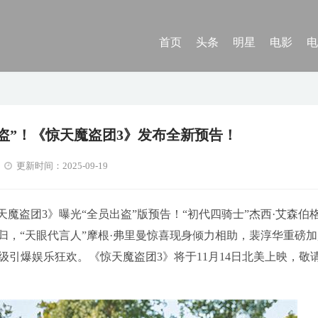
首页
头条
明星
电影
电
“盗”！《惊天魔盗团3》发布全新预告！
更新时间：2025-09-19
天魔盗团3》曝光“全员出盗”版预告！“初代四骑士”杰西·艾森伯
回归，“天眼代言人”摩根·弗里曼惊喜现身倾力相助，裴淳华重磅
引爆娱乐狂欢。《惊天魔盗团3》将于11月14日北美上映，敬