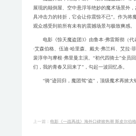
展现的颠倒屋、空中悬浮等绝妙的魔术场景外，
具冲击力的转折，它会让你震惊不已”。作为将魔
观众感受到前所有未有的震撼场景与极致爽感。
电影《惊天魔盗团3》由鲁本·弗雷斯彻（
·艾森伯格、伍迪·哈里森、戴夫·弗兰科、艾拉·
裴淳华与摩根·弗里曼主演。“初代四骑士”全员
们，我的青春又回来了”，勾起一波回忆杀。
“骑”迹回归，魔团驾“盗”，顶级魔术再掀大
上一篇：
电影《一战再战》海外口碑掀热潮 斯皮尔伯格·