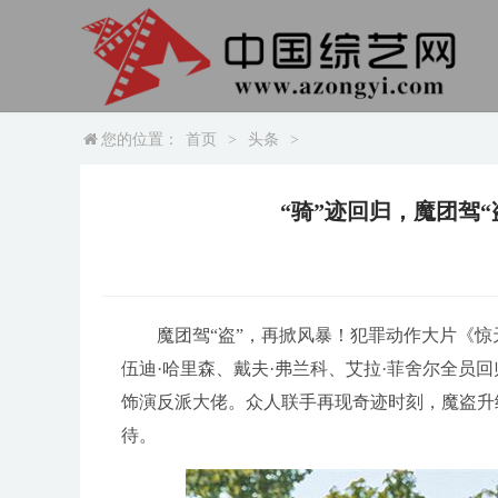
您的位置：
首页
>
头条
>
“骑”迹回归，魔团驾
魔团驾“盗”，再掀风暴！犯罪动作大片《惊
伍迪·哈里森、戴夫·弗兰科、艾拉·菲舍尔全员
饰演反派大佬。众人联手再现奇迹时刻，魔盗升级
待。