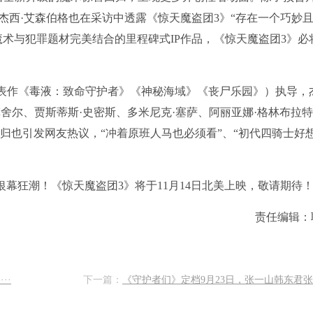
杰西·艾森伯格也在采访中透露《惊天魔盗团3》“存在一个巧妙
术与犯罪题材完美结合的里程碑式IP作品，《惊天魔盗团3》必
代表作《毒液：致命守护者》《神秘海域》《丧尸乐园》）执导，
菲舍尔、贾斯蒂斯·史密斯、多米尼克·塞萨、阿丽亚娜·格林布拉
回归也引发网友热议，“冲着原班人马也必须看”、“初代四骑士好
银幕狂潮！《惊天魔盗团3》将于11月14日北美上映，敬请期待
责任编辑：
··
下一篇：
《守护者们》定档9月23日，张一山韩东君张天