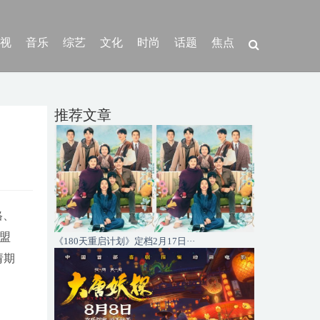
视
音乐
综艺
文化
时尚
话题
焦点
推荐文章
格、
加盟
《180天重启计划》定档2月17日···
请期