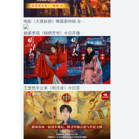
电影《大唐妖探》曝最新特辑 全···
杨紫李现《锦绣芳华》今日开播···
王楚然辛云来《明月录》今日官···