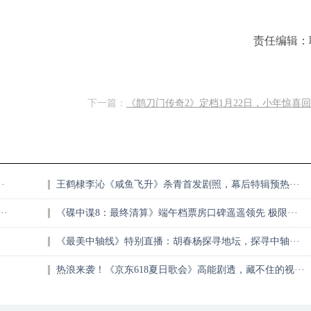
责任编辑：
下一篇：
《鹊刀门传奇2》定档1月22日，小年惊喜回归
·
王鹤棣李沁《咸鱼飞升》杀青首发剧照，幕后特辑预热···
·
《碟中谍8：最终清算》端午档票房口碑遥遥领先 极限···
《最美中轴线》特别直播：胡春杨探寻地坛，探寻中轴···
热浪来袭！《京东618夏日歌会》高能剧透，藏不住的视···