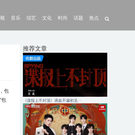
视
音乐
综艺
文化
时尚
话题
焦点
推荐文章
，包
“包
《谍报上不封顶》滴血不漏初见···