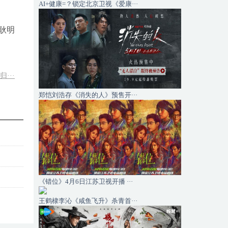
AI+健康=？锁定北京卫视《爱康···
耿明
···
郑恺刘浩存《消失的人》预售开···
《错位》4月6日江苏卫视开播 ···
王鹤棣李沁《咸鱼飞升》杀青首···