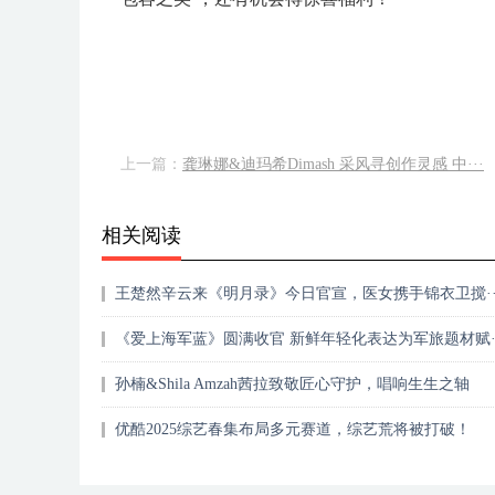
上一篇：
龚琳娜&迪玛希Dimash 采风寻创作灵感 中···
相关阅读
王楚然辛云来《明月录》今日官宣，医女携手锦衣卫搅··
《爱上海军蓝》圆满收官 新鲜年轻化表达为军旅题材赋··
孙楠&Shila Amzah茜拉致敬匠心守护，唱响生生之轴
优酷2025综艺春集布局多元赛道，综艺荒将被打破！