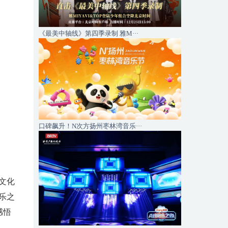
《最美中轴线》第四季录制 雅M···
口碑飙升！N次方扬州枣林湾音乐···
文化
乐之
感悟