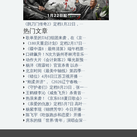
《鹊刀门传奇2》定档1月22日，···
热门文章
歌单里的TA们组团来袭，在《京···
《180天重启计划》定档2月17日···
《碟中谍8：最终清算》端午档票···
口碑飙升！N次方扬州枣林湾音乐···
动作大片《会计刺客2》曝光新预···
杨洋《雨霖铃》官宣杀青 以赤···
北京时间《最美中轴线》第四季···
《错位》4月6日江苏卫视开播 ···
“刚柔并济”，《2026辽宁春晚···
《守护者们》定档9月23日，张一···
王鹤棣李沁《咸鱼飞升》杀青首···
热浪来袭！《京东618夏日歌会》···
《亲爱的仇敌》定档5月7日 高叶···
杨紫李现《锦绣芳华》今日开播···
陈飞宇《吃饭跑步和恋爱》开播···
房东的猫「世界/青年」演唱会深···