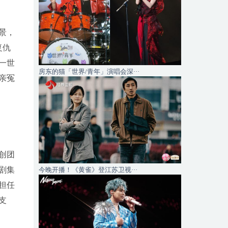
景，
复仇
一世
房东的猫「世界/青年」演唱会深···
亲冤
创团
剧集
今晚开播！《黄雀》登江苏卫视···
担任
支