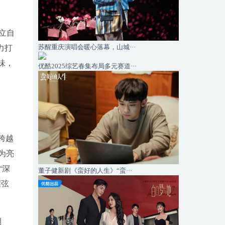
立自
苏醒重庆演唱会暖心落幕，山城···
力打
味，
优酷2025综艺春集布局多元赛道···
跨越
为亮
“深
董子健新剧《蛮好的人生》“蛮···
握弦
。
期