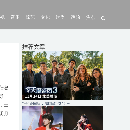
视
音乐
综艺
文化
时尚
话题
焦点
推荐文章
任总
导，
“骑”迹回归，魔团驾“盗”！···
，王
明月