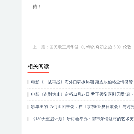
待！
上一篇：
国民歌王周华健《少年的奇幻之旅 3.0》伦敦··
相关阅读
电影《一战再战》海外口碑掀热潮 斯皮尔伯格全情盛赞··
电影《点到为止》定档12月27日 尹正领衔喜剧天团“真··
歌单里的TA们组团来袭，在《京东618夏日歌会》与时光·
《180天重启计划》研讨会举办：都市亲情题材的艺术突·