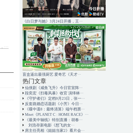
《白日梦与她》3月24日开播，王···
···
盲盒逼出最强厨艺 爱奇艺《天才···
热门文章
仙侠剧《咸鱼飞升》今日官宣阵···
段奕宏《扫毒风暴》收官 演绎林···
《守护者们》定档9月23日，张一···
反套路婚恋话题剧《小芳》今日···
《碟中谍8：最终清算》端午档票···
Mnet《PLANET C : HOME RACE》···
《最美中轴线》特别直播：胡春···
刘浩存新电影《想飞的女···
房主任亮相《姐姐当家2》看片会···