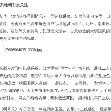
系列物料引发关注
复仇、燃情等多重剧情元素，塑造魏采薇、陆缨等正向多面、自
清源、智勇双全的青年角色组成“大明热血天团”。此外，剧集致
、服饰、建筑等文化符号，彰显烟火漫卷、古意盎然的大明国风韵
史剧集文化自信赋能。
缘版首发预告以魏采薇、汪大夏的“两世守护”为主线，展现二人
奔赴的真挚情感；覆雪白首版cp单人海报以氛围感抽象红蓝撞色
红梅绽放，映照着两人身侧，一袭红衣、一曲雪舞、一瞥惊鸿，
角色组成的四人“大明热血小分队”以角色妆造依次惊艳亮相，手
与热烈讨论。网友们纷纷表示，明制妆造亮眼，期待剧集早日上线
《明月录》今日官宣，将在湖南卫视、芒果TV上线播出，敬请