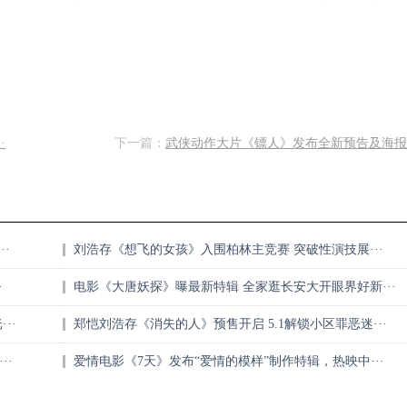
·
下一篇：
武侠动作大片《镖人》发布全新预告及海报，
·
刘浩存《想飞的女孩》入围柏林主竞赛 突破性演技展···
·
电影《大唐妖探》曝最新特辑 全家逛长安大开眼界好新···
··
郑恺刘浩存《消失的人》预售开启 5.1解锁小区罪恶迷···
··
爱情电影《7天》发布“爱情的模样”制作特辑，热映中···