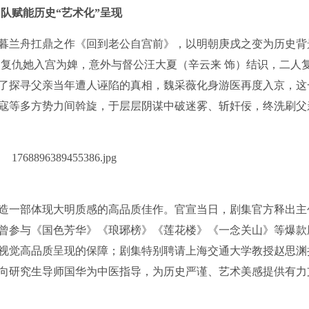
团队赋能历史“艺术化”呈现
暮兰舟扛鼎之作《回到老公自宫前》，以明朝庚戌之变为历史背
为复仇她入宫为婢，意外与督公汪大夏（辛云来 饰）结识，二人
了探寻父亲当年遭人诬陷的真相，魏采薇化身游医再度入京，这
寇等多方势力间斡旋，于层层阴谋中破迷雾、斩奸佞，终洗刷父
造一部体现大明质感的高品质佳作。官宣当日，剧集官方释出主
曾参与《国色芳华》《琅琊榜》《莲花楼》《一念关山》等爆款
视觉高品质呈现的保障；剧集特别聘请上海交通大学教授赵思渊
向研究生导师国华为中医指导，为历史严谨、艺术美感提供有力