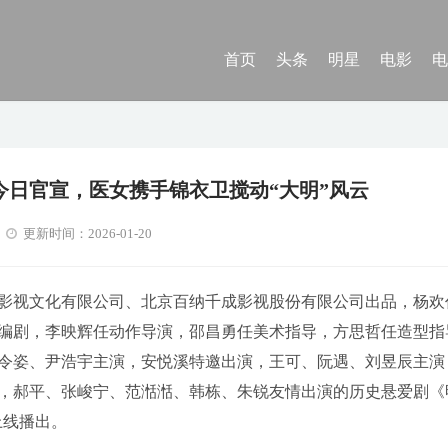
首页
头条
明星
电影
电
今日官宣，医女携手锦衣卫搅动“大明”风云
更新时间：2026-01-20
影视文化有限公司、北京百纳千成影视股份有限公司出品，杨欢
编剧，李映辉任动作导演，邵昌勇任美术指导，方思哲任造型指
令姿、尹浩宇主演，安悦溪特邀出演，王可、阮遇、刘昱辰主演
，郝平、张峻宁、范湉湉、韩栋、朱锐友情出演的历史悬爱剧《
上线播出。