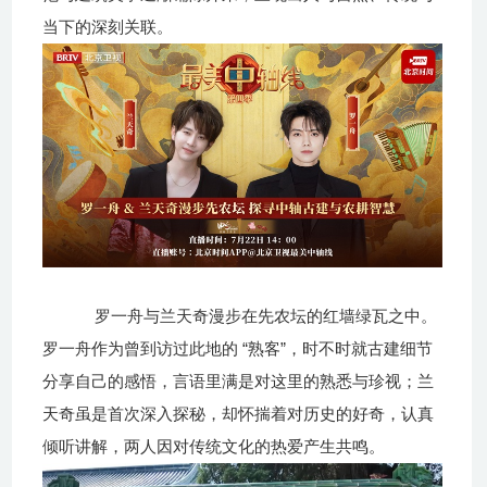
当下的深刻关联。
罗一舟与兰天奇漫步在先农坛的红墙绿瓦之中。
“
”
罗一舟作为曾到访过此地的
熟客
，时不时就古建细节
分享自己的感悟，言语里满是对这里的熟悉与珍视；兰
天奇虽是首次深入探秘，却怀揣着对历史的好奇，认真
倾听讲解
，
两人因对传统文化的热爱
产生
共鸣
。