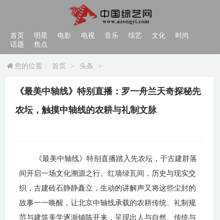
首页
明星
电影
电视
音乐
综艺
文化
时尚
话题
焦点
您的位置：
首页
>
头条
>
《最美中轴线》特别直播：罗一舟兰天奇探秘先
农坛，触摸中轴线的农耕与礼制文脉
《最美中轴线》特别直播踏入先农坛，于古建群落
间开启一场文化溯源之行。红墙绿瓦间，历史与现实交
织，古建砖石静静矗立，生动的讲解声又将这些尘封的
故事一一唤醒，让
北京
中轴线承载的农耕传统、礼制规
范与建筑美学逐渐铺陈开来，呈现出人与自然、传统与