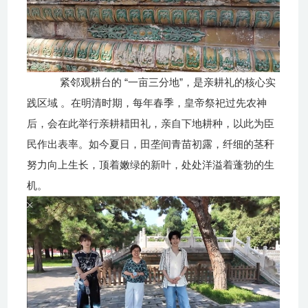
“
”
紧邻观耕台的
一亩三分地
，是亲耕礼的核心实
践区域 。在明清时期，每年春季，皇帝祭祀过先农神
后，会在此举行亲耕耤田礼，亲自下地耕种，以此为臣
民作出表率。如今夏日，田垄间青苗初露，纤细的茎秆
努力向上生长，顶着嫩绿的新叶，处处洋溢着蓬勃的生
机。