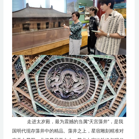
“
”
走进太岁殿，最为震撼的当属
天宫藻井
，
是我
国明代现存藻井中的精品
。
藻井之上，星宿雕刻精准对