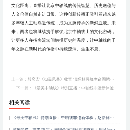
文化距离，直播让
北京
中轴线的传统智慧、历史底蕴与
人文价值自然走进日常。这种创新传播正吸引着越来越
多年轻人主动靠近传统，成为文脉传承的新鲜血液。未
来，两者
也
将继续携手解锁
北京
中轴线上的文化密码，
让更多人在指尖流转间触摸历史的温度，让中轴线的千
年文脉在新时代的传播中持续流淌、生生不息。
上一篇：
段奕宏《扫毒风暴》收官 演绎林强峰生命图腾···
下一篇：
《最美中轴线》特别直播：中轴线非遗新体验···
相关阅读
《最美中轴线》特别直播：中轴线非遗新体验，赵磊解···
房东的猫「世界/青年」演唱会深圳站圆满收官：用音乐···