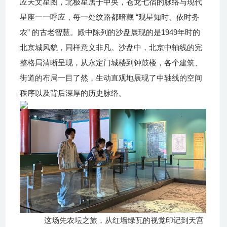
应天文星图，北极星居于中央，苍龙七宿的脉络与现代
“
星座一一呼应，每一处纹路都暗藏
观星知时、依时务
”
1949
农
的古老智慧。殿中陈列的沙盘展现的是
年时的
北京城风貌，同样意义非凡。沙盘中，北京中轴线的完
整格局清晰呈现，从永定门城楼到钟鼓楼，各个建筑、
街道的布局一目了然，生动直观地展现了中轴线的空间
秩序以及背后深厚的历史脉络。
这场先农坛之旅，从红墙绿瓦的视觉印记到天宫