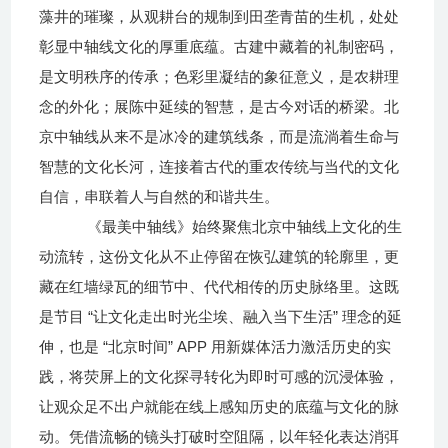
藻井的璀璨，从观耕台的规制到田垄青苗的生机，处处
彰显中轴线文化的厚重底蕴。古建中藏着的礼制密码，
是文明秩序的传承；色彩里凝结的象征意义，是农耕理
念的外化；展陈中延续的智慧，是古今对话的桥梁。
北
京
中轴线从来不是冰冷的建筑线条，而是流淌着生命与
智慧的文化长河，连接着古代的重农传统与当代的文化
自信，串联着人与自然的和谐共生。
《最美中轴线》始终聚焦北京中轴线上文化的生
动流转，这份文化从不止停留在恢弘建筑的轮廓里，更
藏在红墙绿瓦的细节中、代代相传的历史脉络里。这既
“
”
是节目
让文化走出时光尘埃、融入当下生活
理念的延
“
” APP
伸，也是
北京时间
用新媒体活力激活历史的实
践，将荧屏上的文化探寻转化为即时可感的沉浸体验，
让观众足不出户就能在线上感知历史的底蕴与文化的脉
动。凭借流畅的镜头打破时空阻隔，以年轻化表达消弭