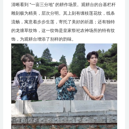
“
”
清晰看到
一亩三分地
的耕作场景。观耕台的台基栏杆
雕刻极为精美，层次分明。其上刻有缠枝莲花纹，线条
流畅，寓意着步步生莲，寄托了美好的祈愿；还有独特
的龙缠草纹饰，这一纹
饰
是
皇家祭祀农神场所
的特有纹
饰
，为观耕台增
添了别样的韵味。