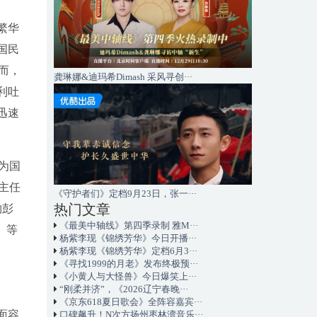
繁华
国民
而，
龚琳娜&迪玛希Dimash 采风寻创···
利吐
迅速
为国
主任
《守护者们》定档9月23日，张一···
热门文章
物彭
《最美中轴线》第四季录制 雅M···
）等
杨紫李现《锦绣芳华》今日开播···
杨紫李现《锦绣芳华》定档6月3···
《寻找1999的月老》发布终极预···
《小黄人与大怪兽》今日爆笑上···
“刚柔并济”，《2026辽宁春晚···
《京东618夏日歌会》全阵容嘉宾···
面容
口碑飙升！N次方扬州枣林湾音乐···