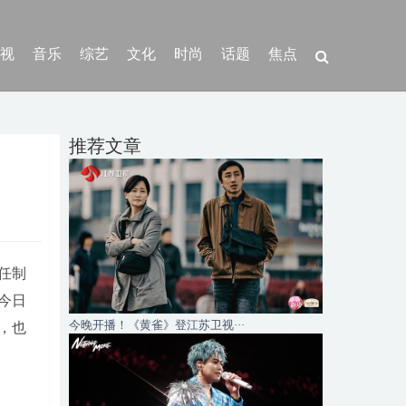
视
音乐
综艺
文化
时尚
话题
焦点
推荐文章
任制
今日
今晚开播！《黄雀》登江苏卫视···
，也