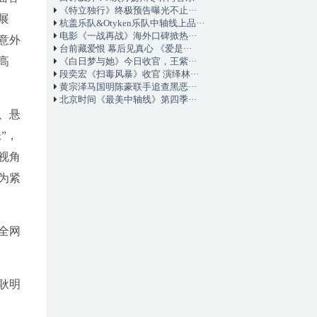
《特立独行》终极预告曝光不止···
展
杭盖乐队&Otyken乐队中轴线上品···
电影《一战再战》海外口碑掀热···
意外
台前藏爱恨 幕后见真心 《爱是···
高
《白日梦与她》今日收官，王紫···
段奕宏《扫毒风暴》收官 演绎林···
黄宗泽马国明陈豪联手追查黑恶···
北京时间《最美中轴线》第四季···
、悬
”，
视角
为紧
全网
耿明