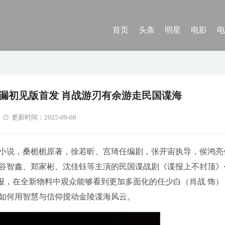
首页
头条
明星
电影
电
漏初见版首发 肖战游刃有余游走民国谍海
更新时间：2025-09-08
小说，桑栀栀原著，徐若昕、宫琦任编剧，张开宙执导，侯鸿亮
谷智鑫、郑家彬、沈佳钰等主演的民国谍战剧《谍报上不封顶》
海报，在全新物料中观众能够看到更加多面化的任少白（肖战 饰）
如何用智慧与信仰搅动金陵谍海风云。