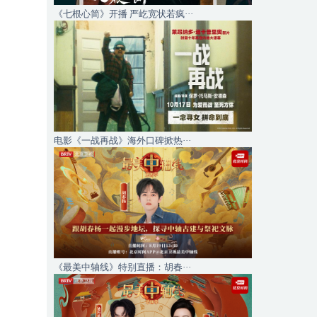
《七根心简》开播 严屹宽状若疯···
电影《一战再战》海外口碑掀热···
《最美中轴线》特别直播：胡春···