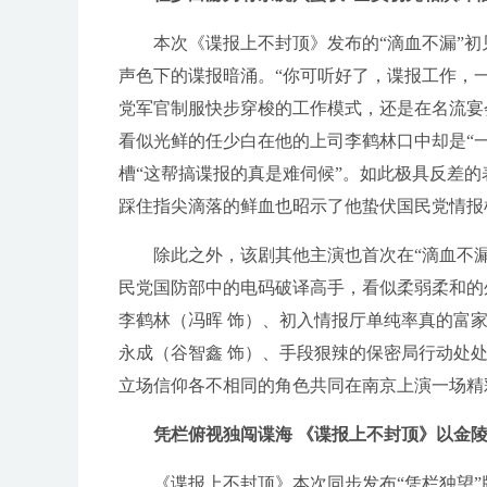
本次《谍报上不封顶》发布的“滴血不漏”初
声色下的谍报暗涌。“你可听好了，谍报工作，
党军官制服快步穿梭的工作模式，还是在名流宴
看似光鲜的任少白在他的上司李鹤林口中却是“
槽“这帮搞谍报的真是难伺候”。如此极具反差
踩住指尖滴落的鲜血也昭示了他蛰伏国民党情报
除此之外，该剧其他主演也首次在“滴血不漏
民党国防部中的电码破译高手，看似柔弱柔和的
李鹤林（冯晖 饰）、初入情报厅单纯率真的富家
永成（谷智鑫 饰）、手段狠辣的保密局行动处处
立场信仰各不相同的角色共同在南京上演一场精
凭栏俯视独闯谍海 《谍报上不封顶》以金
《谍报上不封顶》本次同步发布“凭栏独望