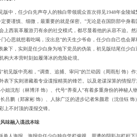
见版中，任少白先声夺人的独白带领观众首次得见1948年金陵城
一定要谨慎、细微，最重要的就是保密。”无论是在国防部中身着
会上西装革履游刃有余的社交模式，都尽显着他的从容不迫。然
一门心思就想着吃喝，没出息”的天生少爷命，任少白自己也会犀
的表象下，实则是任少白身为地下党员的伪装，初见版结尾任少白
机构大本营时刻如履薄冰的危险处境。
”初见版中亮相，“调查、追捕、审问”的兰幼因（周雨彤 饰）作
外表下实则潜藏着专业谍报精英的锋芒。以及老谋深算的情报厅
小姐沈彤（林博洋 饰）、代号“养蚕人”有着多重身份的神秘人
长吕鹏（郑家彬 饰）、人脉广泛的进步记者朱颜君（沈佳钰 饰
彩上不封顶的谍报交锋。
陵风味融入谍战本味
”版单人海报，海报中任少白独自凭栏俯视，周遭的阴影与栏杆下