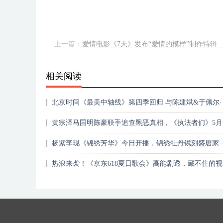
上一篇：
爱情电影《7天》发布“爱情的模样”制作特辑··
相关阅读
北京时间《最美中轴线》第四季回归 与陈建斌&于佩尔··
黄宗泽马国明陈豪联手追查黑恶真相，《执法者们》5月·
杨紫李现《锦绣芳华》今日开播，锦绣牡丹镌刻盛唐家··
热浪来袭！《京东618夏日歌会》高能剧透，藏不住的视·