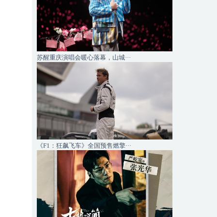
苏醒重庆演唱会暖心落幕，山城···
《F1：狂飙飞车》全国预售燃擎···