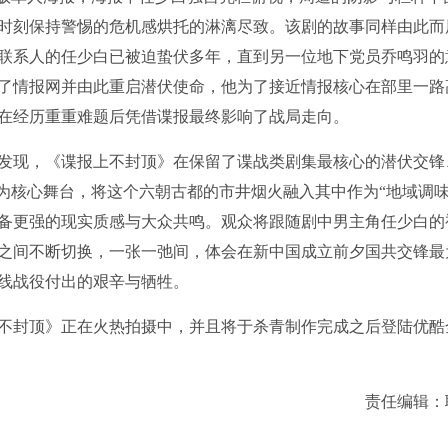
时刻保持警惕的危机感烘托的淋漓尽致。该剧的故事同样由此而
线联系人的任少白已被迫蛰伏多年，直到另一位地下党员乔鸣羽的
了情报网并由此重启潜伏使命，他为了接近情报核心在部里一路
在经历重重难题后凭借谍报最终影响了战局走向。
发现，《谍报上不封顶》在保留了谍战类剧集最核心的潜伏交锋
为核心舞台，将这个六朝古都的市井烟火融入其中作为“地域调味
备更强的现实质感与大众共鸣。观众将跟随剧中男主角任少白的
之间不断切换，一张一弛间，体会在新中国成立前夕国共交锋最
线战役付出的艰辛与牺牲。
不封顶》正在火热拍摄中，并且将于杀青制作完成之后登陆优酷
责任编辑：