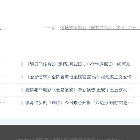
·
下一篇：
惊悚爱情电影《同甘共苦》定档9月19日！ “
·
《鹊刀门传奇2》定档1月22日，小年惊喜回归，续写东···
··
《爱是愤怒》全阵容海报重磅官宣 端午档现实主义爱情···
·
爱情犯罪电影《爱是愤怒》释新预告 王安宇王玉雯滚···
··
张淼怡新剧《难哄》今日暖心开播 "六边形闺蜜"钟思···
Copyright © 2007-2020 版权所有 中国综艺网 邮箱:
azongyi@163.com