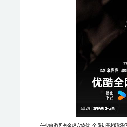
任少白游刃有余虎穴蛰伏 全员初亮相演绎