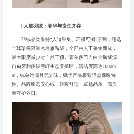
l 人道羽绒：奢华与责任并存
羽绒品类秉持“人道采集、环保可溯”原则，甄选
全球珍稀限量冰岛雁鸭绒，全部由人工采集而成，
最大限度减少对自然干预。霍尔多巴吉白金鹅绒源
自匈牙利多瑙河畔生态养殖区，清洁度高达1000m
m，绒朵饱满且无异味，赋予产品极致轻盈保暖特
性。品牌臻选安心绒，轻暖舒适，卓越品质，高质
量守护冬日。