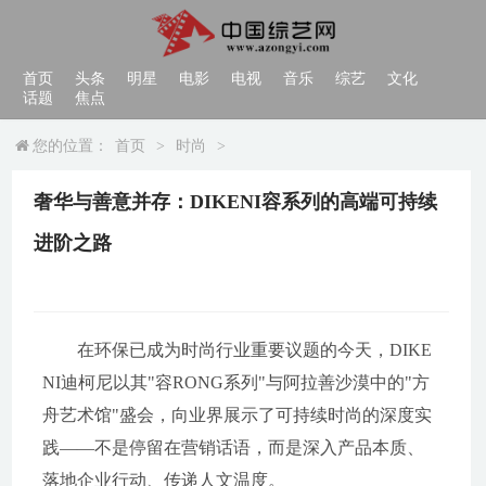
首页
头条
明星
电影
电视
音乐
综艺
文化
话题
焦点
您的位置：
首页
>
时尚
>
奢华与善意并存：DIKENI容系列的高端可持续
进阶之路
在环保已成为时尚行业重要议题的今天，DIKE
NI迪柯尼以其"容RONG系列"与阿拉善沙漠中的"方
舟艺术馆"盛会，向业界展示了可持续时尚的深度实
践——不是停留在营销话语，而是深入产品本质、
落地企业行动、传递人文温度。